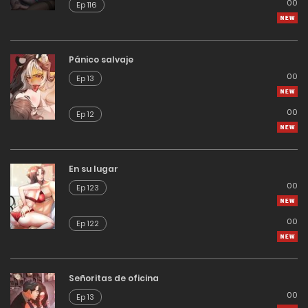
00
Ep 116
Pánico salvaje
00
Ep 13
00
Ep 12
En su lugar
00
Ep 123
00
Ep 122
Señoritas de oficina
00
Ep 13