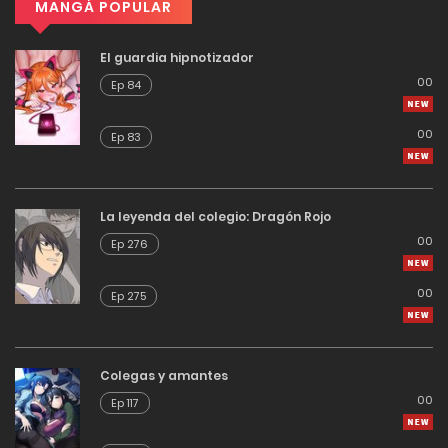
MANGÁ POPULAR
El guardia hipnotizador
00
Ep 84
00
Ep 83
La leyenda del colegio: Dragón Rojo
00
Ep 276
00
Ep 275
Colegas y amantes
00
Ep 117