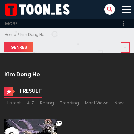
MORE
Home
Kim Dong Ho
GENRES
Kim Dong Ho
1 RESULT
Latest
A-Z
Rating
Trending
Most Views
New