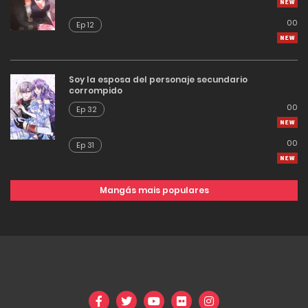
00
Ep 12
Soy la esposa del personaje secundario
corrompido
00
Ep 32
00
Ep 31
Mangás mais populares