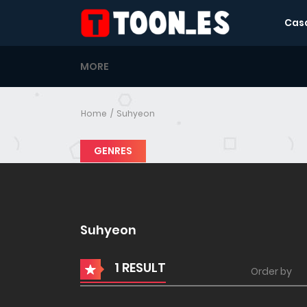
Cas
MORE
Home
Suhyeon
GENRES
Suhyeon
1 RESULT
Order by