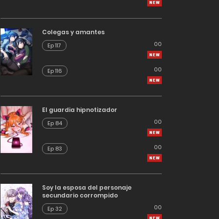
Colegas y amantes
00
Ep 117
00
Ep 116
El guardia hipnotizador
00
Ep 84
00
Ep 83
Soy la esposa del personaje
secundario corrompido
00
Ep 32