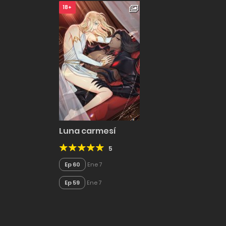
18+
Luna carmesí
5
Ep 60
Ene 7
Ep 59
Ene 7