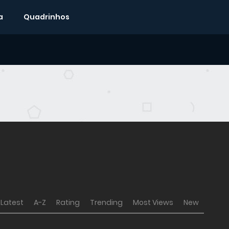
a
Quadrinhos
Latest
A-Z
Rating
Trending
Most Views
New