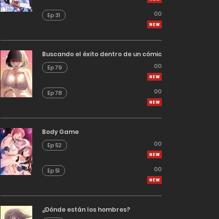
00
Ep 31
Buscando el éxito dentro de un cómic
00
Ep 79
00
Ep 78
Body Game
00
Ep 52
00
Ep 51
¿Dónde están los hombres?