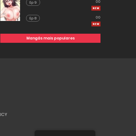
00
Ep 9
00
Ep 8
Mangás mais populares
LICY