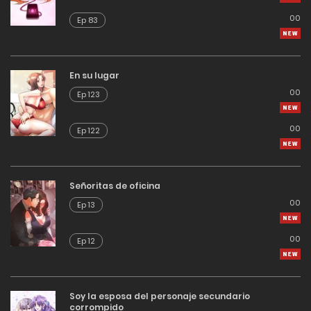
00
Ep 83
En su lugar
00
Ep 123
00
Ep 122
Señoritas de oficina
00
Ep 13
00
Ep 12
Soy la esposa del personaje secundario
corrompido