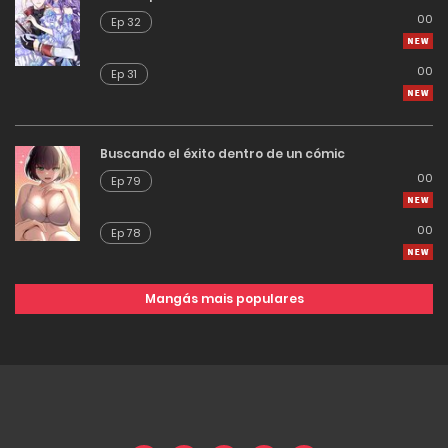
00
Ep 32
00
Ep 31
Buscando el éxito dentro de un cómic
00
Ep 79
00
Ep 78
Mangás mais populares