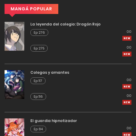
MANGÁ POPULAR
La leyenda del colegio: Dragón Rojo
00
Ep 276
00
Ep 275
Colegas y amantes
00
Ep 117
00
Ep 116
El guardia hipnotizador
00
Ep 84