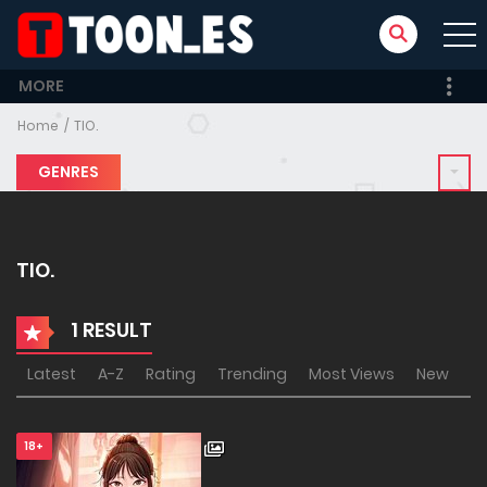
MORE
Home
TIO.
GENRES
TIO.
1 RESULT
Latest
A-Z
Rating
Trending
Most Views
New
18+